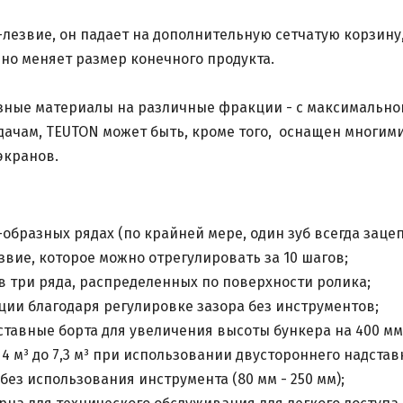
-лезвие, он падает на дополнительную сетчатую корзин
но меняет размер конечного продукта.
азные материалы на различные фракции - с максимально
дачам, TEUTON может быть, кроме того, оснащен многим
экранов.
-образных рядах (по крайней мере, один зуб всегда зац
звие, которое можно отрегулировать за 10 шагов;
в три ряда, распределенных по поверхности ролика;
и благодаря регулировке зазора без инструментов;
ставные борта для увеличения высоты бункера на 400 мм
4 м³ до 7,3 м³ при использовании двустороннего надстав
без использования инструмента (80 мм - 250 мм);