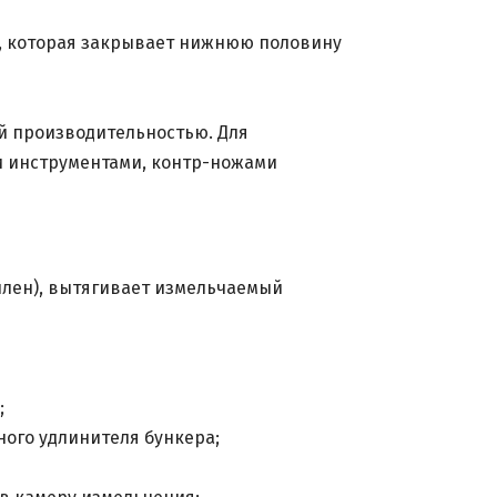
у, которая закрывает нижнюю половину
й производительностью. Для
и инструментами, контр-ножами
еплен), вытягивает измельчаемый
;
ного удлинителя бункера;