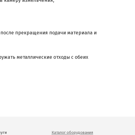
в камеру измельчения;
 после прекращения подачи материала и
ружать металлические отходы с обеих
луги
Каталог оборудования