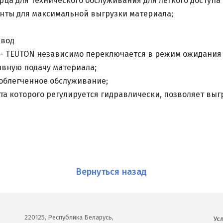
ца для технического обслуживания для легкого доступа 
нты для максимальной выгрузки материала;
ивод
- TEUTON независимо переключается в режим ожидания
вную подачу материала;
облегченное обслуживание;
а которого регулируется гидравлически, позволяет выг
Вернуться назад
220125, Республика Беларусь,
Ус