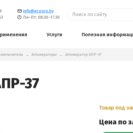
9
info@ecopro.by
53
Пн–Пт: 08:30–17:30
применения
Услуги
Полезная информац
измельчители
Агломераторы
Агломератор АПР-37
АПР-37
Товар под за
Цена по 