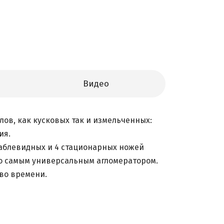
Видео
в, как кусковых так и измельченных:
ия.
саблевидных и 4 стационарных ножей
го самым универсальным агломератором.
тво времени.